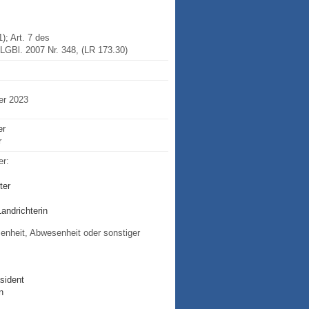
); Art. 7 des
LGBl. 2007 Nr. 348, (LR 173.30)
er 2023
er
r
er:
ter
andrichterin
enheit, Abwesenheit oder sonstiger
äsident
n