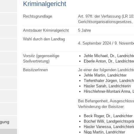
Kriminal­gericht
Rechtsgrundlage
Art. 97ff. der Verfassung (LR 101
Gerichtsorganisationsgesetzes, 
Amtsdauer Kriminalgericht
5 Jahre
Wahl durch den Landtag
4. September 2024 / 9. Novemb
Vorsitz (gegenseitige
Jehle Michael, Dr., Landricht
Stellvertretung)
Eberle Anton, Dr., Landrichte
BeisitzerInnen
Je einer der folgenden Landricht
Jehle Martin, Landrichter
Tiefenthaler Jürgen, Landrich
Hasler Sarah, Landrichterin
Hirschlehner-Montani Anna, L
Bei Befangenheit, Ausgeschloss
Verhinderung der Beisitzer:
Beck Roger, Dr., Landrichter
Büchel Willi, Landgerichtspr
igung
Hasler Vanessa, Landrichteri
Nigg Martin, Landrichter