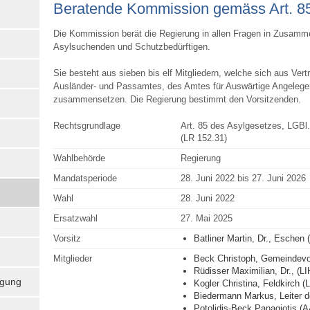
Beratende Kom­mission gemäss Art. 85 
Die Kommission berät die Regierung in allen Fragen in Zusam
Asylsuchenden und Schutzbedürftigen.
Sie besteht aus sieben bis elf Mitgliedern, welche sich aus Ver
Ausländer- und Passamtes, des Amtes für Auswärtige Angelegenh
zusammensetzen. Die Regierung bestimmt den Vorsitzenden.
Rechtsgrundlage
Art. 85 des Asylgesetzes, LGBl.
(LR 152.31)
Wahlbehörde
Regierung
Mandatsperiode
28. Juni 2022 bis 27. Juni 2026
Wahl
28. Juni 2022
Ersatzwahl
27. Mai 2025
Vorsitz
Batliner Martin, Dr., Eschen 
Mitglieder
Beck Christoph, Gemeindevo
Rüdisser Maximilian, Dr., (L
igung
Kogler Christina, Feldkirch 
Biedermann Markus, Leiter 
Potolidis-Beck Panagiotis (