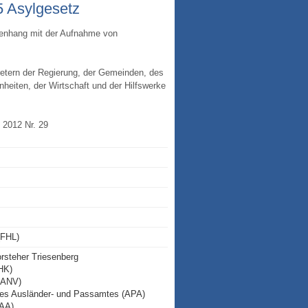
Asyl­ge­setz
menhang mit der Aufnahme von
tretern der Regierung, der Gemeinden, des
eiten, der Wirtschaft und der Hilfswerke
 2012 Nr. 29
(FHL)
rsteher Triesenberg
IHK)
(LANV)
des Ausländer- und Passamtes (APA)
AAA)