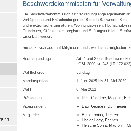
Beschwerde­kom­mission für Verwal­tun
Die Beschwerdekommission für Verwaltungsangelegenheiten ist 
Verfügungen und Entscheidungen im Bereich Bauwesen, Strassen
und elektronische Signaturen, Wohnungswesen, Hochschulwesen
Grundbuch, Öffentlichkeitsregister und Stiftungsaufsicht, Straf
Eisenbahnwesen.
Sie setzt sich aus fünf Mitgliedern und zwei Ersatzmitgliedern
Rechtsgrundlage
Art. 1 und 2 des Beschwerdeko
LGBl. 2000 Nr. 248 (LR 172.022
Wahlbehörde
Landtag
Mandatsperiode
1. Juni 2025 bis 31. Mai 2029
Wahl
8. Mai 2021
Präsidentin
Reiff Christine, Mag.iur., Es
Vizepräsident
Baur Georges, Dr., Triesen
Mitglieder
Beck Tobias, Triesen
igung
Hasler Harry, Eschen
Hersche Sonja, Mag.phil., M