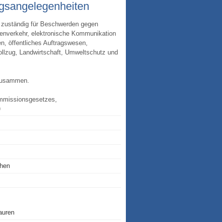
gsangelegen­heiten
zuständig für Be­schwer­den gegen
­ver­kehr, elektronische Kommunikation
, öffentliches Auftragswesen,
vollzug, Landwirtschaft, Umweltschutz und
 zusammen.
mmissionsgesetzes,
)
chen
auren